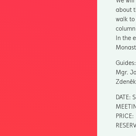
We will
about t
walk to
column 
In the 
Monaste
Guides:
Mgr. Ja
Zdeněk 
DATE: 
MEETING
PRICE: 
RESERV