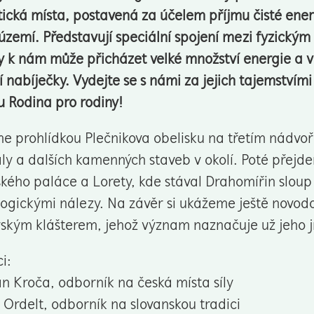
ická místa, postavená za účelem příjmu čisté ener
území. Představují speciální spojení mezi fyzický
 k nám může přicházet velké množství energie a vitá
í nabíječky. Vydejte se s námi za jejich tajemstv
u Rodina pro rodiny!
 prohlídkou Plečnikova obelisku na třetím nádvo
ly a dalších kamenných staveb v okolí. Poté přej
kého paláce a Lorety, kde stával Drahomířin sloup
ogickými nálezy. Na závěr si ukážeme ještě novo
vským klášterem, jehož význam naznačuje už jeho
i:
n Kroča, odborník na česká místa síly
Ordelt, odborník na slovanskou tradici