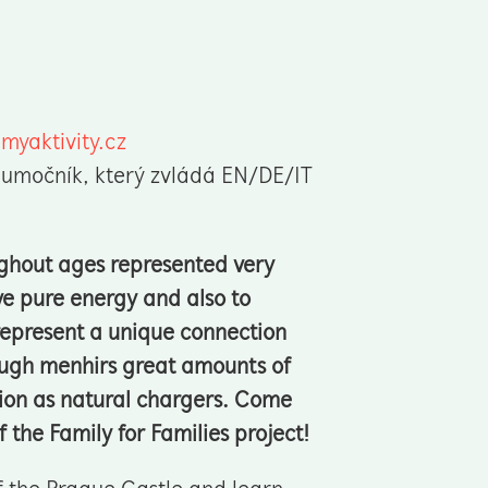
yaktivity.cz
tlumočník, který zvládá EN/DE/IT
ughout ages represented very
ve pure energy and also to
represent a unique connection
rough menhirs great amounts of
tion as natural chargers. Come
f the Family for Families project!