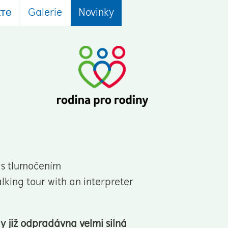
кте
Galerie
Novinky
 s tlumočením
ng tour with an interpreter
y již odpradávna velmi silná