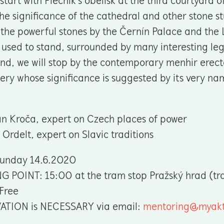
 start with Plečnik's obelisk at the third courtyard
he significance of the cathedral and other stone st
 the powerful stones by the Černín Palace and the
used to stand, surrounded by many interesting leg
end, we will stop by the contemporary menhir erect
ry whose significance is suggested by its very na
n Kroča, expert on Czech places of power
Ordelt, expert on Slavic traditions
Sunday 14.6.2020
 POINT: 15:00 at the tram stop Pražský hrad (tra
Free
ATION is NECESSARY via email:
mentoring@myakti