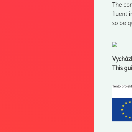
The com
fluent 
so be qu
Vycházk
This gu