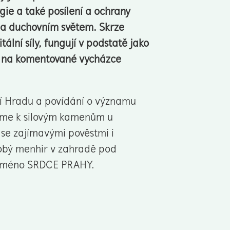
gie a také posílení a ochrany
m a duchovním světem. Skrze
lní síly, fungují v podstatě jako
ími na komentované vycházce
ří Hradu a povídání o významu
deme k silovým kamenům u
 se zajímavými pověstmi i
dobý menhir v zahradě pod
 jméno SRDCE PRAHY.