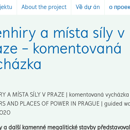
jektu
About the project
Về dự án
о прое
nhiry a místa síly v
aze - komentovaná
cházka
Y A MÍSTA SÍLY V PRAZE | komentovaná vycházka
S AND PLACES OF POWER IN PRAGUE | guided walki
2020
 a další kamenné megalitické stavby představoval