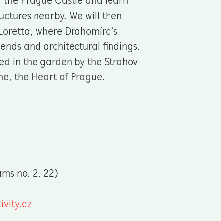
 of the Prague Castle and learn
uctures nearby. We will then
 Loretta, where Drahomíra's
ends and architectural findings.
ed in the garden by the Strahov
me, the Heart of Prague.
ms no. 2, 22)
vity.cz