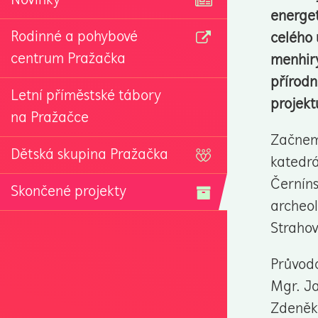
Novinky
energet
Rodinné a pohybové
celého 
centrum Pražačka
menhiry
přírodn
Letní příměstské tábory
projekt
na Pražačce
Začneme
Dětská skupina Pražačka
katedrá
Černíns
Skončené projekty
archeol
Straho
Průvodc
Mgr. Ja
Zdeněk 