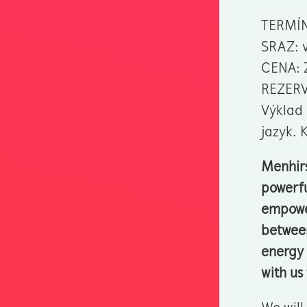
TERMÍN
SRAZ: v
CENA:
REZERV
Výklad 
jazyk. 
Menhirs
powerfu
empower
between
energy 
with us