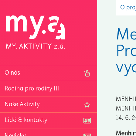
O pro
Me
Pr
vy
O nás
Rodina pro rodiny III
MENHIR
Naše Aktivity
MENHIR
14. 6. 
Lidé & kontakty
Menhiry